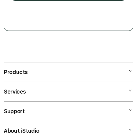
S
i
n
Products
g
l
e
Services
Mac
c
iPad
o
Support
AppleCare+
l
iPhone
u
Corporate
Watch
About iStudio
m
My Account
Demo Sessions