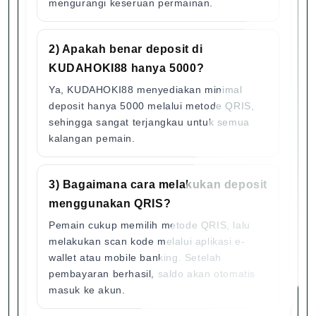
mengurangi keseruan permainan.
2) Apakah benar deposit di
KUDAHOKI88 hanya 5000?
Ya, KUDAHOKI88 menyediakan minimal
deposit hanya 5000 melalui metode QRIS,
sehingga sangat terjangkau untuk semua
kalangan pemain.
3) Bagaimana cara melakukan deposit
menggunakan QRIS?
Pemain cukup memilih metode QRIS, lalu
melakukan scan kode melalui aplikasi e-
wallet atau mobile banking. Setelah
pembayaran berhasil, saldo akan otomatis
masuk ke akun.