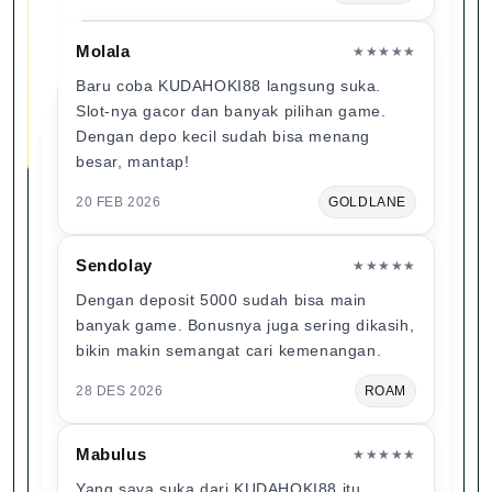
Molala
★★★★★
Baru coba KUDAHOKI88 langsung suka.
Slot-nya gacor dan banyak pilihan game.
Dengan depo kecil sudah bisa menang
besar, mantap!
20 FEB 2026
GOLDLANE
Sendolay
★★★★★
Dengan deposit 5000 sudah bisa main
banyak game. Bonusnya juga sering dikasih,
bikin makin semangat cari kemenangan.
28 DES 2026
ROAM
Mabulus
★★★★★
Yang saya suka dari KUDAHOKI88 itu